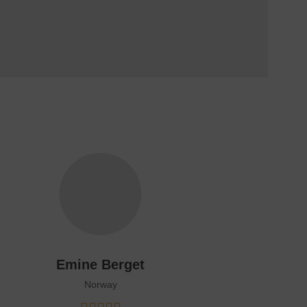
Shing Ch'in
China