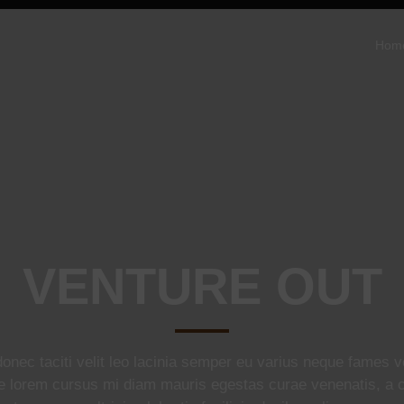
Hom
VENTURE OUT
onec taciti velit leo lacinia semper eu varius neque fames ve
e lorem cursus mi diam mauris egestas curae venenatis, 