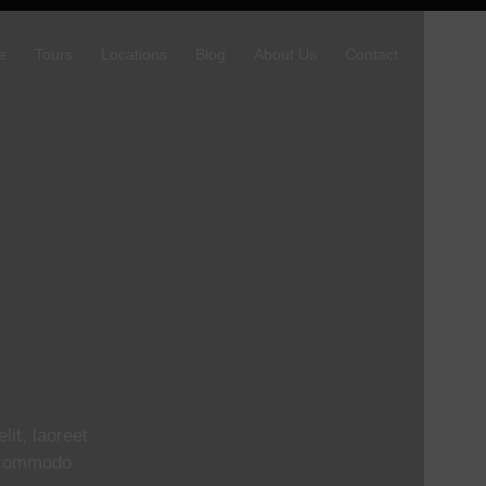
e
Tours
Locations
Blog
About Us
Contact
lit, laoreet
a commodo