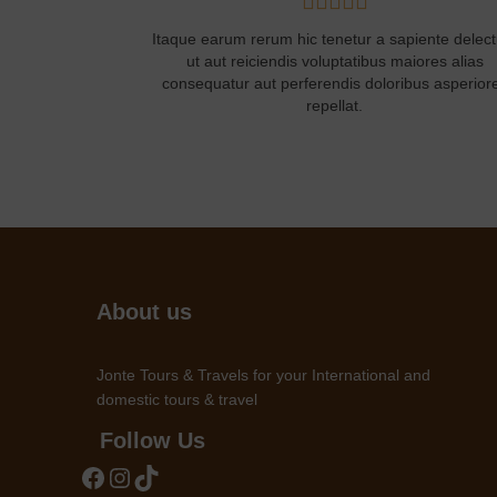
iente delectus,
Sed ut perspiciatis unde omnis
iste natus error 
iores alias
voluptatem accusantium doloremque laudantiu
bus asperiores
totam rem aperiam, eaque ipsa quae ab illo.
About us
Jonte Tours & Travels for your International and
domestic tours & travel
Follow Us
Facebook
Instagram
TikTok