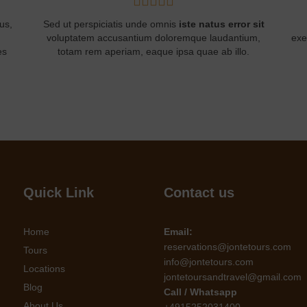
sit
Ut enim ad minima veniam, quis nostrum
It
m,
exercitationem ullam corporis suscipit laboriosam, nisi
ut aliquid ex ea commodi.
c
Quick Link
Contact us
Home
Email:
reservations@jontetours.com
Tours
info@jontetours.com
Locations
jontetoursandtravel@gmail.com
Blog
Call / Whatsapp
About Us