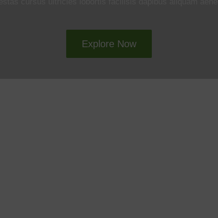
estas cursus ultricies lobortis facilisis dapibus aliquam aene
Explore Now
remque
or sit voluptatem accusantium
ue ipsa quae ab illo inventore
unt explicabo.